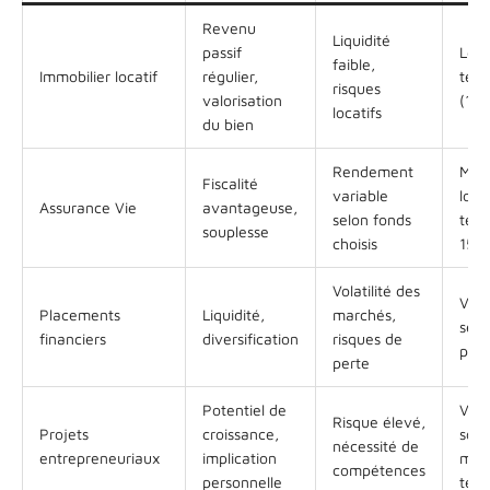
Revenu
Liquidité
passif
Lon
faible,
Immobilier locatif
régulier,
ter
risques
valorisation
(10+
locatifs
du bien
Rendement
Moy
Fiscalité
variable
long
Assurance Vie
avantageuse,
selon fonds
term
souplesse
choisis
15 a
Volatilité des
Vari
Placements
Liquidité,
marchés,
selo
financiers
diversification
risques de
pla
perte
Potentiel de
Vari
Risque élevé,
Projets
croissance,
sou
nécessité de
entrepreneuriaux
implication
moy
compétences
personnelle
ter